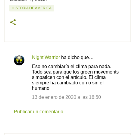
HISTORIA DE AMÉRICA
Night Warrior
ha dicho que…
C
Eso no cambiaría el clima para nada.
o
Todo sea para que los green movements
simpaticen con el artículo. El clima
m
siempre ha cambiado con o sin el
e
humano.
n
13 de enero de 2020 a las 16:50
t
a
Publicar un comentario
r
i