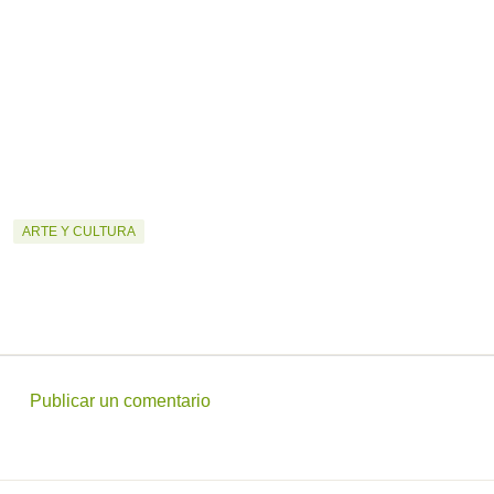
ARTE Y CULTURA
Publicar un comentario
C
o
m