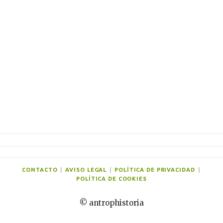
e
n
t
a
r
i
o
s
CONTACTO
|
AVISO LEGAL
|
POLÍTICA DE PRIVACIDAD
|
POLÍTICA DE COOKIES
© antrophistoria