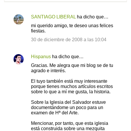
SANTIAGO LIBERAL
ha dicho que…
C
mi querido amigo, te deseo unas felices
o
fiestas.
m
30 de diciembre de 2008 a las 10:04
e
n
Hispanus
ha dicho que…
t
Gracias. Me alegra que mi blog se de tu
a
agrado e interés.
r
El tuyo también está muy interesante
i
porque tienes muchos artículos escritos
sobre lo que a mí me gusta, la historia.
o
s
Sobre la Iglesia del Salvador estuve
documentándome un poco para un
examen de Hª del Arte.
Mencionar, por tanto, que esta iglesia
está construida sobre una mezquita