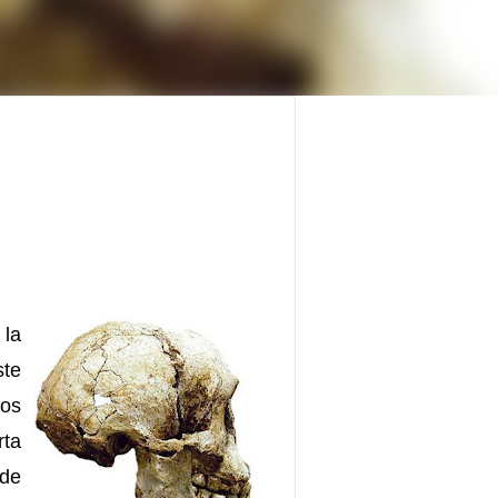
 la
ste
nos
rta
 de