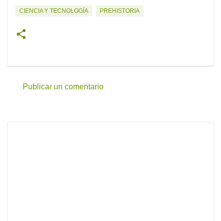
CIENCIA Y TECNOLOGÍA
PREHISTORIA
Publicar un comentario
C
o
m
e
n
t
a
r
i