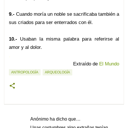
9.-
Cuando moría un noble se sacrificaba también a
sus criados para ser enterrados con él.
10.-
Usaban la misma palabra para referirse al
amor y al dolor.
.
Extraído de
El Mundo
ANTROPOLOGÍA
ARQUEOLOGÍA
Anónimo ha dicho que…
C
Unas costumbres algo extrañas tenían