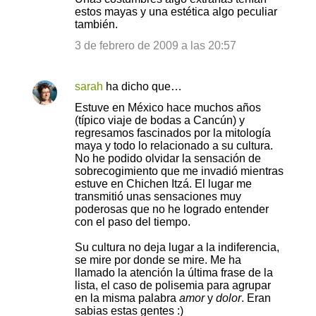
o
estos mayas y una estética algo peculiar
también.
m
e
3 de febrero de 2009 a las 20:57
n
t
sarah
ha dicho que…
a
Estuve en México hace muchos años
(típico viaje de bodas a Cancún) y
r
regresamos fascinados por la mitología
i
maya y todo lo relacionado a su cultura.
No he podido olvidar la sensación de
o
sobrecogimiento que me invadió mientras
s
estuve en Chichen Itzá. El lugar me
transmitió unas sensaciones muy
poderosas que no he logrado entender
con el paso del tiempo.
Su cultura no deja lugar a la indiferencia,
se mire por donde se mire. Me ha
llamado la atención la última frase de la
lista, el caso de polisemia para agrupar
en la misma palabra
amor
y
dolor
. Eran
sabias estas gentes :)