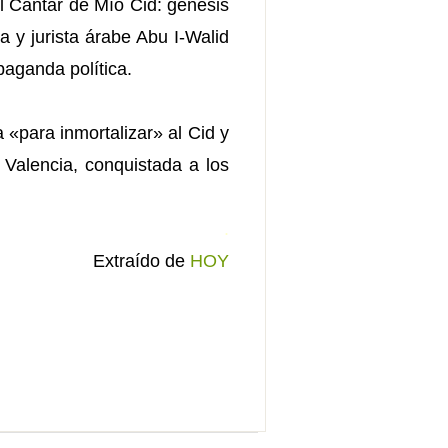
El Cantar de Mío Cid: génesis
a y jurista árabe Abu I-Walid
aganda política.
 «para inmortalizar» al Cid y
Valencia, conquistada a los
.
Extraído de
HOY