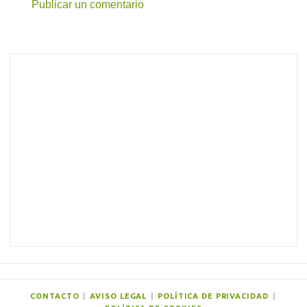
Publicar un comentario
C
o
m
e
n
t
a
r
i
o
s
CONTACTO
|
AVISO LEGAL
|
POLÍTICA DE PRIVACIDAD
|