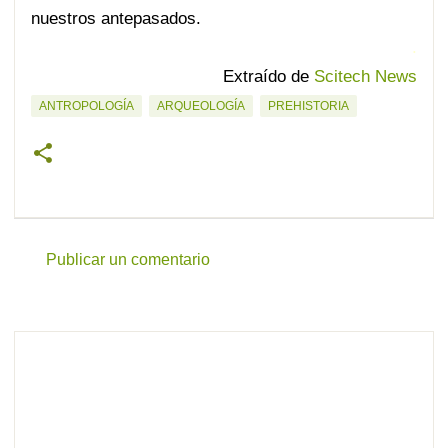
nuestros antepasados.
.
Extraído de
Scitech News
ANTROPOLOGÍA
ARQUEOLOGÍA
PREHISTORIA
Publicar un comentario
C
o
m
e
n
t