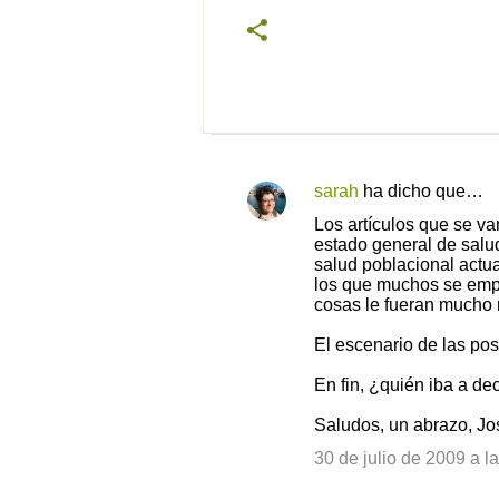
sarah
ha dicho que…
C
Los artículos que se va
o
estado general de salud
salud poblacional actu
m
los que muchos se empeñ
e
cosas le fueran mucho 
n
El escenario de las po
t
En fin, ¿quién iba a de
a
r
Saludos, un abrazo, Jo
i
30 de julio de 2009 a l
o