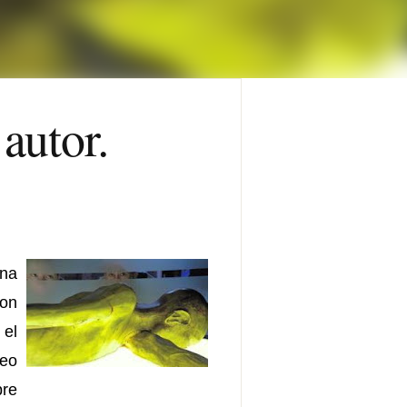
autor.
na
son
 el
seo
bre