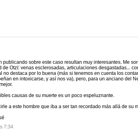
n publicando sobre este caso resultan muy interesantes. Me sorp
 de Otzï: venas esclerosadas, articulaciones desgastadas... co
al no destaca por lo buena (más si tenemos en cuenta los cont
an en intoxicarse, y así nos va), pero, para un anciano del Ne
mejor.
sibles causas de su muerte es un poco espeluznante.
cirle a este hombre que iba a ser tan recordado más allá de su 
sé
as 7:34