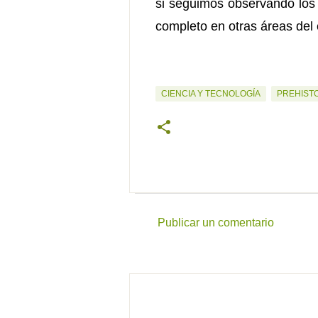
si seguimos observando los 
completo en otras áreas del 
CIENCIA Y TECNOLOGÍA
PREHIST
Publicar un comentario
C
o
m
e