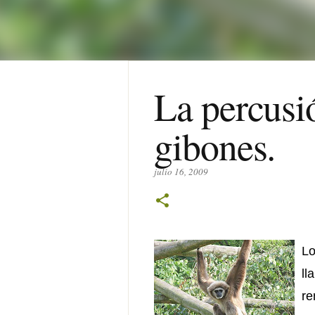
La percusi
gibones.
julio 16, 2009
L
ll
re