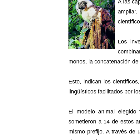
A las ca
ampliar,
científi
Los inv
combinan
monos, la concatenación de l
Esto, indican los científic
lingüísticos facilitados por
El modelo animal elegido 
sometieron a 14 de estos a
mismo prefijo. A través de