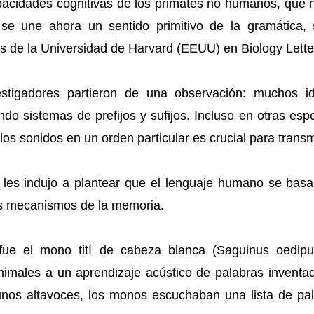
pacidades cognitivas de los primates no humanos, que 
 se une ahora un sentido primitivo de la gramática
cos de la Universidad de Harvard (EEUU) en Biology Lette
estigadores partieron de una observación: muchos i
do sistemas de prefijos y sufijos. Incluso en otras esp
os sonidos en un orden particular es crucial para transm
os, les indujo a plantear que el lenguaje humano se bas
 los mecanismos de la memoria.
fue el mono tití de cabeza blanca (Saguinus oedipus
nimales a un aprendizaje acústico de palabras invent
 unos altavoces, los monos escuchaban una lista de pa