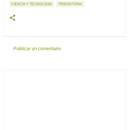
CIENCIA Y TECNOLOGÍA
PREHISTORIA
Publicar un comentario
C
o
m
e
n
t
a
r
i
o