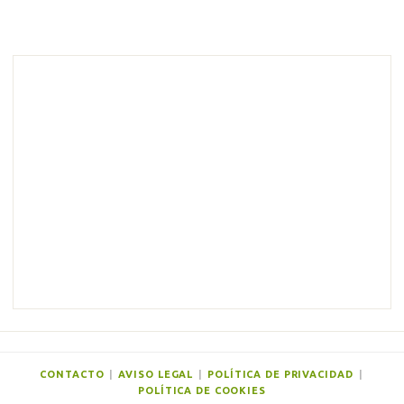
C
o
m
e
n
t
a
r
i
o
s
CONTACTO
|
AVISO LEGAL
|
POLÍTICA DE PRIVACIDAD
|
POLÍTICA DE COOKIES