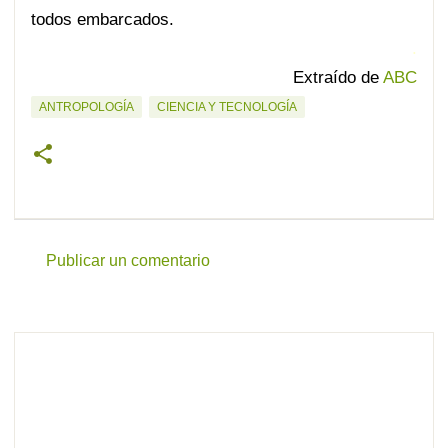
todos embarcados.
.
Extraído de
ABC
ANTROPOLOGÍA
CIENCIA Y TECNOLOGÍA
Publicar un comentario
C
o
m
e
n
t