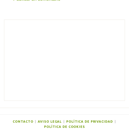
C
o
m
e
n
t
a
r
i
o
s
CONTACTO
|
AVISO LEGAL
|
POLÍTICA DE PRIVACIDAD
|
POLÍTICA DE COOKIES