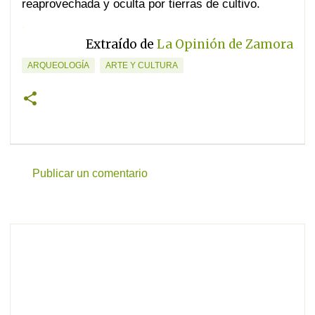
reaprovechada y oculta por tierras de cultivo.
.
Extraído de
La Opinión de Zamora
ARQUEOLOGÍA
ARTE Y CULTURA
Publicar un comentario
C
o
m
e
n
t
a