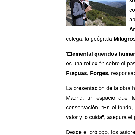
so
c
ap
A
colega, la geógrafa
Milagro
'Elemental queridos human
es una reflexión sobre el pa
Fraguas, Forges,
responsabl
La presentación de la obra h
Madrid, un espacio que l
conservación. "En el fondo,
valor y lo cuida", asegura el
Desde el prólogo, los autor