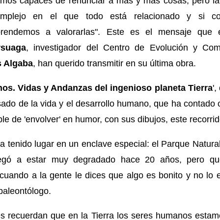
mos capaces de renunciar a más y más cosas, pero la
omplejo en el que todo está relacionado y si co
rendemos a valorarlas". Este es el mensaje que 
rsuaga
, investigador del Centro de Evolución y Co
s Algaba
, han querido transmitir en su última obra.
os. Vidas y Andanzas del ingenioso planeta Tierra
',
sado de la vida y el desarrollo humano, que ha contado 
e de 'envolver' en humor, con sus dibujos, este recorrid
a tenido lugar en un enclave especial: el Parque Natural
legó a estar muy degradado hace 20 años, pero q
 cuando a la gente le dices que algo es bonito y no lo 
 paleontólogo.
es recuerdan que en la Tierra los seres humanos esta