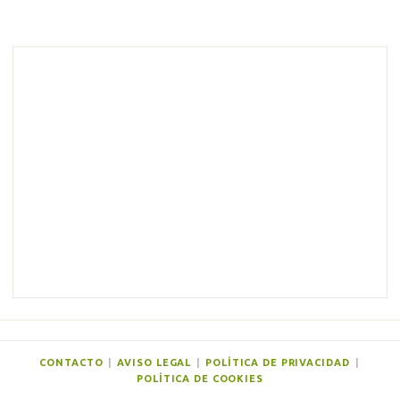
C
o
m
e
n
t
a
r
i
o
s
CONTACTO
|
AVISO LEGAL
|
POLÍTICA DE PRIVACIDAD
|
POLÍTICA DE COOKIES