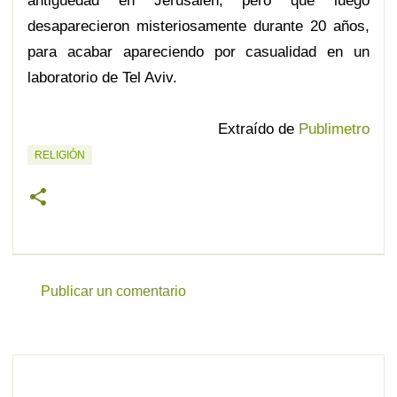
antigüedad en Jerusalén, pero que luego
desaparecieron misteriosamente durante 20 años,
para acabar apareciendo por casualidad en un
laboratorio de Tel Aviv.
Extraído de
Publimetro
RELIGIÓN
Publicar un comentario
C
o
m
e