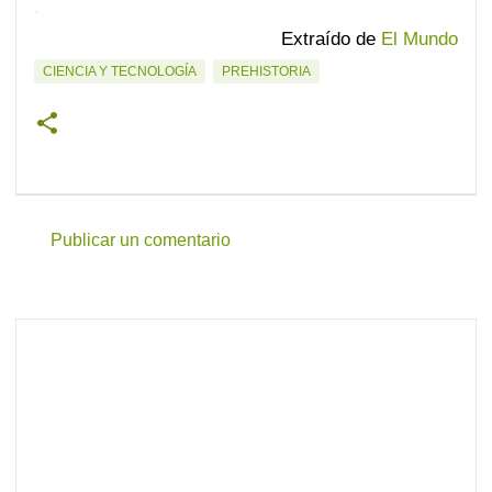
.
Extraído de
El Mundo
CIENCIA Y TECNOLOGÍA
PREHISTORIA
Publicar un comentario
C
o
m
e
n
t
a
r