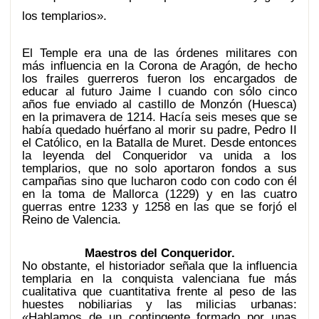
los templarios».
El Temple era una de las órdenes militares con
más influencia en la Corona de Aragón, de hecho
los frailes guerreros fueron los encargados de
educar al futuro Jaime I cuando con sólo cinco
años fue enviado al castillo de Monzón (Huesca)
en la primavera de 1214. Hacía seis meses que se
había quedado huérfano al morir su padre, Pedro II
el Católico, en la Batalla de Muret. Desde entonces
la leyenda del Conqueridor va unida a los
templarios, que no solo aportaron fondos a sus
campañas sino que lucharon codo con codo con él
en la toma de Mallorca (1229) y en las cuatro
guerras entre 1233 y 1258 en las que se forjó el
Reino de Valencia.
Maestros del Conqueridor.
No obstante, el historiador señala que la influencia
templaria en la conquista valenciana fue más
cualitativa que cuantitativa frente al peso de las
huestes nobiliarias y las milicias urbanas:
«Hablamos de un contingente formado por unas