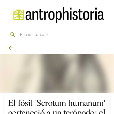
Ir al contenido principal
El fósil 'Scrotum humanum'
perteneció a un terópodo: el