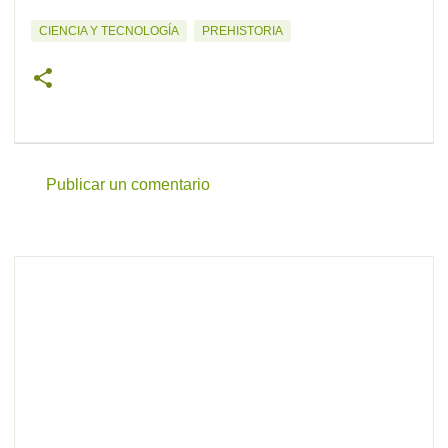
CIENCIA Y TECNOLOGÍA
PREHISTORIA
Publicar un comentario
C
o
m
e
n
t
a
r
i