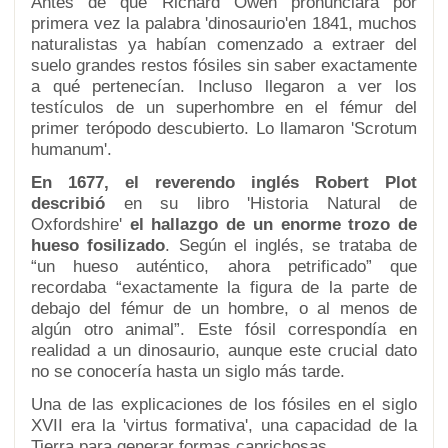
Antes de que Richard Owen pronunciara por
primera vez la palabra 'dinosaurio'en 1841, muchos
naturalistas ya habían comenzado a extraer del
suelo grandes restos fósiles sin saber exactamente
a qué pertenecían. Incluso llegaron a ver los
testículos de un superhombre en el fémur del
primer terópodo descubierto. Lo llamaron 'Scrotum
humanum'.
En 1677, el reverendo inglés Robert Plot
describió
en su libro 'Historia Natural de
Oxfordshire'
el hallazgo de un enorme trozo de
hueso fosilizado
. Según el inglés, se trataba de
“un hueso auténtico, ahora petrificado” que
recordaba “exactamente la figura de la parte de
debajo del fémur de un hombre, o al menos de
algún otro animal”. Este fósil correspondía en
realidad a un dinosaurio, aunque este crucial dato
no se conocería hasta un siglo más tarde.
Una de las explicaciones de los fósiles en el siglo
XVII era la 'virtus formativa', una capacidad de la
Tierra para generar formas caprichosas