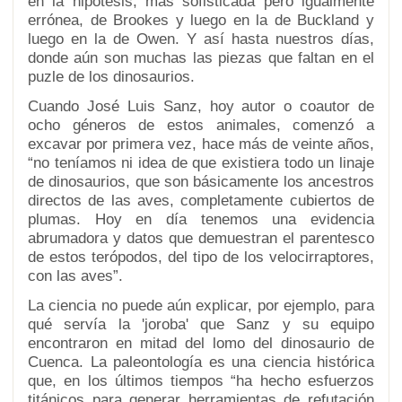
en la hipótesis, más sofisticada pero igualmente
errónea, de Brookes y luego en la de Buckland y
luego en la de Owen. Y así hasta nuestros días,
donde aún son muchas las piezas que faltan en el
puzle de los dinosaurios.
Cuando José Luis Sanz, hoy autor o coautor de
ocho géneros de estos animales, comenzó a
excavar por primera vez, hace más de veinte años,
“no teníamos ni idea de que existiera todo un linaje
de dinosaurios, que son básicamente los ancestros
directos de las aves, completamente cubiertos de
plumas. Hoy en día tenemos una evidencia
abrumadora y datos que demuestran el parentesco
de estos terópodos, del tipo de los velocirraptores,
con las aves”.
La ciencia no puede aún explicar, por ejemplo, para
qué servía la 'joroba' que Sanz y su equipo
encontraron en mitad del lomo del dinosaurio de
Cuenca. La paleontología es una ciencia histórica
que, en los últimos tiempos “ha hecho esfuerzos
titánicos para generar herramientas de refutación