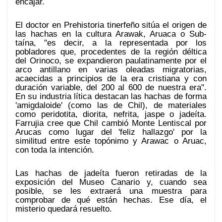
encajar.
El doctor en Prehistoria tinerfeño sitúa el origen de
las hachas en la cultura Arawak, Aruaca o Sub-
taína, "es decir, a la representada por los
pobladores que, procedentes de la región déltica
del Orinoco, se expandieron paulatinamente por el
arco antillano en varias oleadas migratorias,
acaecidas a principios de la era cristiana y con
duración variable, del 200 al 600 de nuestra era".
En su industria lítica destacan las hachas de forma
'amigdaloide' (como las de Chil), de materiales
como peridotita, diorita, nefrita, jaspe o jadeíta.
Farrujia cree que Chil cambió Monte Lentiscal por
Arucas como lugar del 'feliz hallazgo' por la
similitud entre este topónimo y Arawac o Aruac,
con toda la intención.
Las hachas de jadeíta fueron retiradas de la
exposición del Museo Canario y, cuando sea
posible, se les extraerá una muestra para
comprobar de qué están hechas. Ese día, el
misterio quedará resuelto.