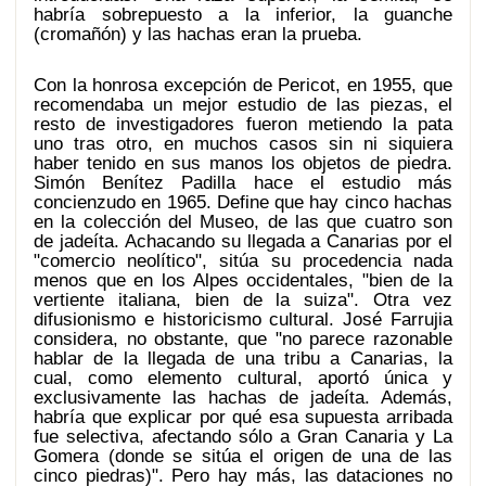
habría sobrepuesto a la inferior, la guanche
(cromañón) y las hachas eran la prueba.
Con la honrosa excepción de Pericot, en 1955, que
recomendaba un mejor estudio de las piezas, el
resto de investigadores fueron metiendo la pata
uno tras otro, en muchos casos sin ni siquiera
haber tenido en sus manos los objetos de piedra.
Simón Benítez Padilla hace el estudio más
concienzudo en 1965. Define que hay cinco hachas
en la colección del Museo, de las que cuatro son
de jadeíta. Achacando su llegada a Canarias por el
"comercio neolítico", sitúa su procedencia nada
menos que en los Alpes occidentales, "bien de la
vertiente italiana, bien de la suiza". Otra vez
difusionismo e historicismo cultural. José Farrujia
considera, no obstante, que "no parece razonable
hablar de la llegada de una tribu a Canarias, la
cual, como elemento cultural, aportó única y
exclusivamente las hachas de jadeíta. Además,
habría que explicar por qué esa supuesta arribada
fue selectiva, afectando sólo a Gran Canaria y La
Gomera (donde se sitúa el origen de una de las
cinco piedras)". Pero hay más, las dataciones no