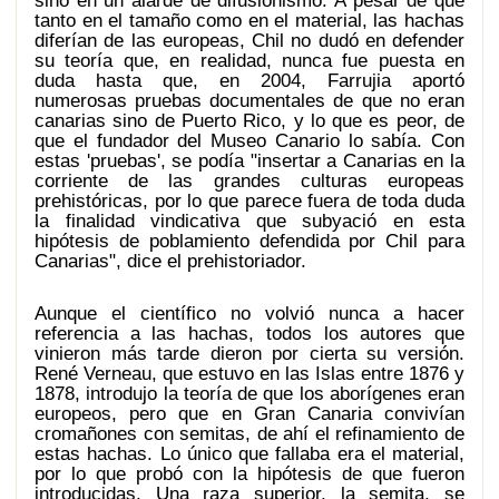
sino en un alarde de difusionismo. A pesar de que
tanto en el tamaño como en el material, las hachas
diferían de las europeas, Chil no dudó en defender
su teoría que, en realidad, nunca fue puesta en
duda hasta que, en 2004, Farrujia aportó
numerosas pruebas documentales de que no eran
canarias sino de Puerto Rico, y lo que es peor, de
que el fundador del Museo Canario lo sabía. Con
estas 'pruebas', se podía "insertar a Canarias en la
corriente de las grandes culturas europeas
prehistóricas, por lo que parece fuera de toda duda
la finalidad vindicativa que subyació en esta
hipótesis de poblamiento defendida por Chil para
Canarias", dice el prehistoriador.
Aunque el científico no volvió nunca a hacer
referencia a las hachas, todos los autores que
vinieron más tarde dieron por cierta su versión.
René Verneau, que estuvo en las Islas entre 1876 y
1878, introdujo la teoría de que los aborígenes eran
europeos, pero que en Gran Canaria convivían
cromañones con semitas, de ahí el refinamiento de
estas hachas. Lo único que fallaba era el material,
por lo que probó con la hipótesis de que fueron
introducidas. Una raza superior, la semita, se