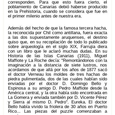
corresponden. Para que esto fuera cierto, el
poblamiento de Canarias debió haberse producido
en la Prehistoria, cuando se considera que fue en
el primer milenio antes de nuestra era.
Además del hecho de que la famosa tercera hacha,
la reconocida por Chil como antillana, fuera exacta
a las dos supuestamente aruquenses, el destino
quiso que, en su recopilación de todo lo publicado
sobre arqueología en el siglo XIX, Farrujia diera
con un libro que le aclaró muchas dudas. En su
Historia de las Islas Canarias (1911), Miguel
Maffiote y La Roche decía: "Remontándonos con la
imaginación a la distancia de siete lustros, nos
acordamos de que allá por los años de 1877 sacó
el doctor Verneau los moldes de tres hachas de
piedra pulimentada, dos de las cuales habían sido
enviadas por el doctor D. Domingo Bello y
Espinosa a su amigo D. Pedro Maffiote desde la
América central, y la otra había sido encontrada en
La Gomera y enviada también por D. Vicente Pérez
y Sierra al mismo D. Pedro". Eureka. El doctor
Bello había vivido la friolera de 30 años en Puerto
Rico... Las piezas del puzzle comenzaban a