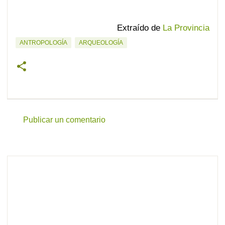
Extraído de
La Provincia
ANTROPOLOGÍA
ARQUEOLOGÍA
Publicar un comentario
C
o
m
e
n
t
a