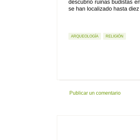
descubrió ruinas budistas e
se han localizado hasta diez
ARQUEOLOGÍA
RELIGIÓN
Publicar un comentario
C
o
m
e
n