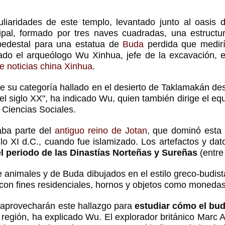
uliaridades de este templo, levantado junto al oasis 
pal, formado por tres naves cuadradas, una estructu
pedestal para una estatua de
Buda
perdida que medir
cado el arqueólogo Wu Xinhua, jefe de la excavación, 
e noticias china Xinhua
.
de su categoría hallado en el desierto de Taklamakán de
 el siglo XX", ha indicado Wu, quien también dirige el e
 Ciencias Sociales.
ba parte del
antiguo reino de Jotan
, que dominó esta
siglo XI d.C., cuando fue islamizado. Los artefactos y d
l periodo de las Dinastías Norteñas y Sureñas
(entre 
 animales y de Buda dibujados en el estilo greco-budis
s con fines residenciales, hornos y objetos como monedas
 aprovecharán este hallazgo para
estudiar cómo el bu
a región, ha explicado Wu. El explorador británico Marc A