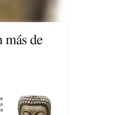
n más de
de
as
ia