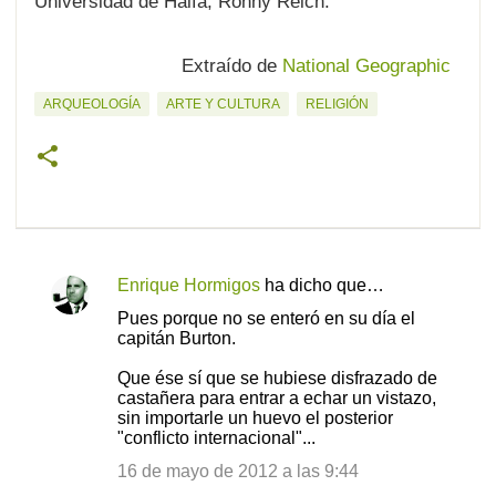
Universidad de Haifa, Ronny Reich.
Extraído de
National Geographic
ARQUEOLOGÍA
ARTE Y CULTURA
RELIGIÓN
Enrique Hormigos
ha dicho que…
C
Pues porque no se enteró en su día el
o
capitán Burton.
m
Que ése sí que se hubiese disfrazado de
e
castañera para entrar a echar un vistazo,
sin importarle un huevo el posterior
n
"conflicto internacional"...
t
16 de mayo de 2012 a las 9:44
a