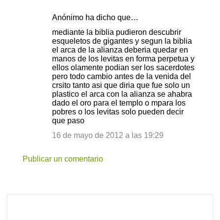
r
Anónimo ha dicho que…
i
mediante la biblia pudieron descubrir
o
esqueletos de gigantes y segun la biblia
s
el arca de la alianza deberia quedar en
manos de los levitas en forma perpetua y
ellos olamente podian ser los sacerdotes
pero todo cambio antes de la venida del
crsito tanto asi que diria que fue solo un
plastico el arca con la alianza se ahabra
dado el oro para el templo o mpara los
pobres o los levitas solo pueden decir
que paso
16 de mayo de 2012 a las 19:29
Publicar un comentario