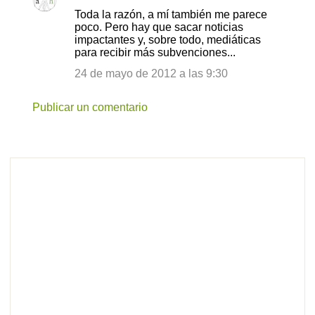
a
Toda la razón, a mí también me parece
r
poco. Pero hay que sacar noticias
i
impactantes y, sobre todo, mediáticas
para recibir más subvenciones...
o
24 de mayo de 2012 a las 9:30
s
Publicar un comentario