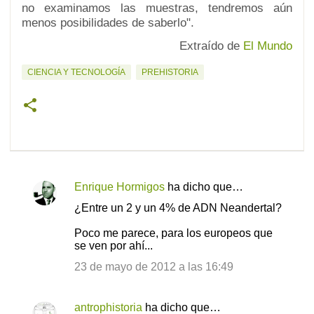
no examinamos las muestras, tendremos aún
menos posibilidades de saberlo".
Extraído de
El Mundo
CIENCIA Y TECNOLOGÍA
PREHISTORIA
Enrique Hormigos
ha dicho que…
C
¿Entre un 2 y un 4% de ADN Neandertal?
o
Poco me parece, para los europeos que
m
se ven por ahí...
e
23 de mayo de 2012 a las 16:49
n
t
antrophistoria
ha dicho que…