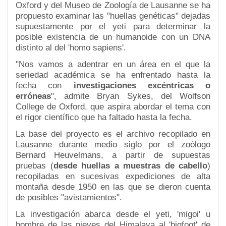
Oxford y del Museo de Zoología de Lausanne se ha
propuesto examinar las "huellas genéticas" dejadas
supuestamente por el yeti para determinar la
posible existencia de un humanoide con un DNA
distinto al del 'homo sapiens'.
"Nos vamos a adentrar en un área en el que la
seriedad académica se ha enfrentado hasta la
fecha con
investigaciones excéntricas o
erróneas
", admite Bryan Sykes, del Wolfson
College de Oxford, que aspira abordar el tema con
el rigor científico que ha faltado hasta la fecha.
La base del proyecto es el archivo recopilado en
Lausanne durante medio siglo por el zoólogo
Bernard Heuvelmans, a partir de supuestas
pruebas (
desde huellas a muestras de cabello
)
recopiladas en sucesivas expediciones de alta
montaña desde 1950 en las que se dieron cuenta
de posibles "avistamientos".
La investigación abarca desde el yeti, 'migoi' u
hombre de las nieves del Himalaya al 'bigfoot' de