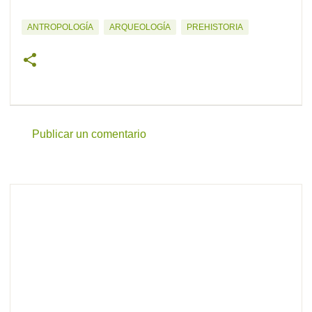
ANTROPOLOGÍA
ARQUEOLOGÍA
PREHISTORIA
Publicar un comentario
C
o
m
e
n
t
a
r
i