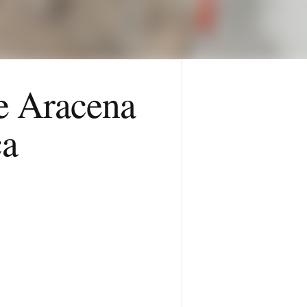
de Aracena
ca