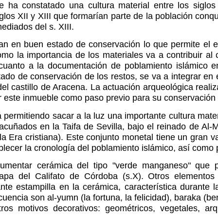
se ha constatado una cultura material entre los siglos
glos XII y XIII que formarían parte de la población conq
ediados del s. XIII.
an en buen estado de conservación lo que permite el 
o la importancia de los materiales va a contribuir al
 cuanto a la documentación de poblamiento islámico e
stado de conservación de los restos, se va a integrar en 
del castillo de Aracena. La actuación arqueológica realiz
gar este inmueble como paso previo para su conservación 
á permitiendo sacar a la luz una importante cultura mat
 acuñados en la Taifa de Sevilla, bajo el reinado de Al
a Era cristiana). Este conjunto monetal tiene un gran va
blecer la cronología del poblamiento islámico, así como p
mentar cerámica del tipo "verde manganeso" que po
apa del Califato de Córdoba (s.X). Otros elementos
nte estampilla en la cerámica, característica durante l
ncia son al-yumn (la fortuna, la felicidad), baraka (ben
os motivos decorativos: geométricos, vegetales, arq