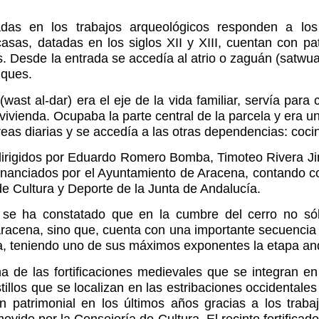
das en los trabajos arqueológicos responden a lo
sas, datadas en los siglos XII y XIII, cuentan con pat
es. Desde la entrada se accedía al atrio o zaguán (satwua
nques.
(wast al-dar) era el eje de la vida familiar, servía para 
 vivienda. Ocupaba la parte central de la parcela y era u
eas diarias y se accedía a las otras dependencias: cocina
 dirigidos por Eduardo Romero Bomba, Timoteo Rivera 
inanciados por el Ayuntamiento de Aracena, contando c
e Cultura y Deporte de la Junta de Andalucía.
 se ha constatado que en la cumbre del cerro no sólo
racena, sino que, cuenta con una importante secuenci
ria, teniendo uno de sus máximos exponentes la etapa an
na de las fortificaciones medievales que se integran 
illos que se localizan en las estribaciones occidental
ón patrimonial en los últimos años gracias a los traba
vido por la Consejería de Cultura. El recinto fortific