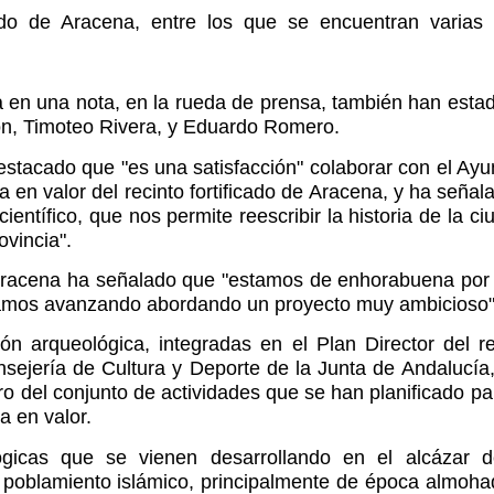
icado de Aracena, entre los que se encuentran vari
 en una nota, en la rueda de prensa, también han esta
ón, Timoteo Rivera, y Eduardo Romero.
estacado que "es una satisfacción" colaborar con el Ay
ta en valor del recinto fortificado de Aracena, y ha seña
 científico, que nos permite reescribir la historia de la 
ovincia".
 Aracena ha señalado que "estamos de enhorabuena por 
amos avanzando abordando un proyecto muy ambicioso"
ón arqueológica, integradas en el Plan Director del re
sejería de Cultura y Deporte de la Junta de Andalucía,
o del conjunto de actividades que se han planificado par
a en valor.
gicas que se vienen desarrollando en el alcázar d
oblamiento islámico, principalmente de época almohade