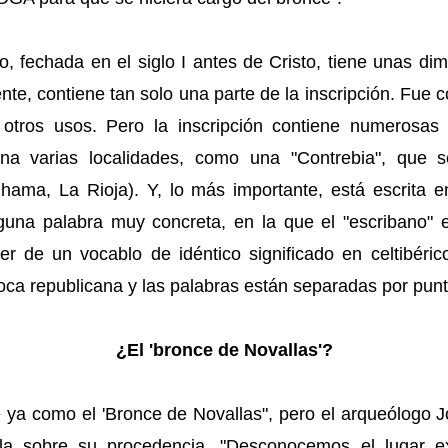
, fechada en el siglo I antes de Cristo, tiene unas d
te, contiene tan solo una parte de la inscripción. Fue 
otros usos. Pero la inscripción contiene numerosas p
a varias localidades, como una "Contrebia", que 
hama, La Rioja). Y, lo más importante, está escrita e
alguna palabra muy concreta, en la que el "escribano" e
 de un vocablo de idéntico significado en celtibérico
época republicana y las palabras están separadas por pun
¿El 'bronce de Novallas'?
ce ya como el 'Bronce de Novallas", pero el arqueólogo
ela sobre su procedencia. "Desconocemos el lugar e