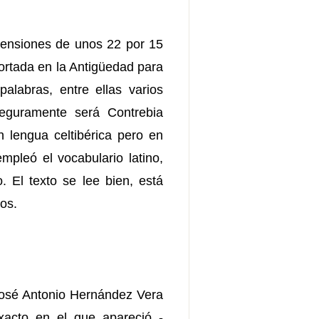
imensiones de unos 22 por 15
cortada en la Antigüedad para
alabras, entre ellas varios
seguramente será Contrebia
n lengua celtibérica pero en
mpleó el vocabulario latino,
. El texto se lee bien, está
tos.
 José Antonio Hernández Vera
xacto en el que apareció -