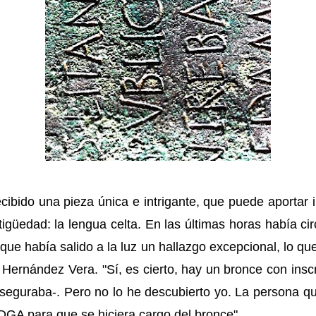
ibido una pieza única e intrigante, que puede aportar 
igüedad: la lengua celta. En las últimas horas había ci
que había salido a la luz un hallazgo excepcional, lo qu
rnández Vera. "Sí, es cierto, hay un bronce con insc
eguraba-. Pero no lo he descubierto yo. La persona que
DGA para que se hiciera cargo del bronce".