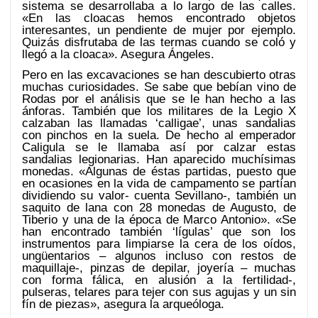
sistema se desarrollaba a lo largo de las calles.
«En las cloacas hemos encontrado objetos
interesantes, un pendiente de mujer por ejemplo.
Quizás disfrutaba de las termas cuando se coló y
llegó a la cloaca». Asegura Ángeles.
Pero en las excavaciones se han descubierto otras
muchas curiosidades. Se sabe que bebían vino de
Rodas por el análisis que se le han hecho a las
ánforas. También que los militares de la Legio X
calzaban las llamadas ‘calligae’, unas sandalias
con pinchos en la suela. De hecho al emperador
Caligula se le llamaba así por calzar estas
sandalias legionarias. Han aparecido muchísimas
monedas. «Algunas de éstas partidas, puesto que
en ocasiones en la vida de campamento se partían
dividiendo su valor- cuenta Sevillano-, también un
saquito de lana con 28 monedas de Augusto, de
Tiberio y una de la época de Marco Antonio». «Se
han encontrado también ‘lígulas’ que son los
instrumentos para limpiarse la cera de los oídos,
ungüentarios – algunos incluso con restos de
maquillaje-, pinzas de depilar, joyería – muchas
con forma fálica, en alusión a la fertilidad-,
pulseras, telares para tejer con sus agujas y un sin
fín de piezas», asegura la arqueóloga.