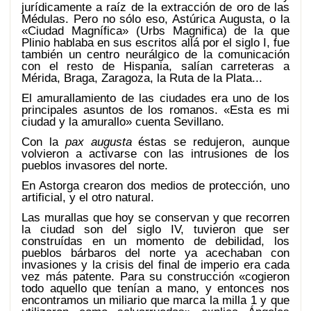
jurídicamente a raíz de la extracción de oro de las
Médulas. Pero no sólo eso, Astúrica Augusta, o la
«Ciudad Magnífica» (Urbs Magnifica) de la que
Plinio hablaba en sus escritos allá por el siglo I, fue
también un centro neurálgico de la comunicación
con el resto de Hispania, salían carreteras a
Mérida, Braga, Zaragoza, la Ruta de la Plata...
El amurallamiento de las ciudades era uno de los
principales asuntos de los romanos. «Esta es mi
ciudad y la amurallo» cuenta Sevillano.
Con la
pax augusta
éstas se redujeron, aunque
volvieron a activarse con las intrusiones de los
pueblos invasores del norte.
En Astorga crearon dos medios de protección, uno
artificial, y el otro natural.
Las murallas que hoy se conservan y que recorren
la ciudad son del siglo IV, tuvieron que ser
construídas en un momento de debilidad, los
pueblos bárbaros del norte ya acechaban con
invasiones y la crisis del final de imperio era cada
vez más patente. Para su construcción «cogieron
todo aquello que tenían a mano, y entonces nos
encontramos un miliario que marca la milla 1 y que