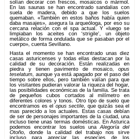
solían decorar con frescos, mosaicos o mármol.
En las saunas se han encontrado sandalias con
suela de madera, debido a que los suelos
quemaban. «También en estos baños había quien
daba masajes», asegura la arqueóloga, por eso su
cercana relación con el spa actual. Y «luego se
limpiaban los aceites con ‘strigile’, un objeto
metálico de forma ondulada que se pasaban por el
cuerpo», cuenta Sevillano.
Hasta el momento se han encontrado unas diez
casas asturicenses y todas ellas destacan por la
calidad de su decoración. Están realizadas en
piedra y tienen pavimento de mosaico,
opus
teselatum
, aunque ya está apagado por el paso del
tiempo sobre ellos, pero también valían para que
los visitantes pudieran valorar la riqueza del hogar,
las posibilidades económicas de la familia. Se trata
de pequeños cubos cortados al milímetro en
diferentes colores y tonos. Otro tipo de suelo que
encontramos es el
opus sectile
, que quizás sea el
mas parecido a los actuales. Estas casas debían
de ser de personajes importantes de la ciudad, una
incluso tiene unas termas domésticas. En Asturica
podemos encontrar los suelos una
Alegoría del
Otoño
, donde la calidad del trabajo nos sirve
incluso para apreciar las especies de los