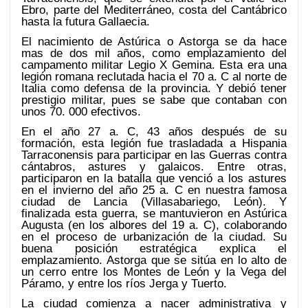
Ebro, parte del Mediterráneo, costa del Cantábrico
hasta la futura Gallaecia.
El nacimiento de Astúrica o Astorga se da hace
mas de dos mil años, como emplazamiento del
campamento militar Legio X Gemina. Esta era una
legión romana reclutada hacia el 70 a. C al norte de
Italia como defensa de la provincia. Y debió tener
prestigio militar, pues se sabe que contaban con
unos 70. 000 efectivos.
En el año 27 a. C, 43 años después de su
formación, esta legión fue trasladada a Hispania
Tarraconensis para participar en las Guerras contra
cántabros, astures y galaicos. Entre otras,
participaron en la batalla que venció a los astures
en el invierno del año 25 a. C en nuestra famosa
ciudad de Lancia (Villasabariego, León). Y
finalizada esta guerra, se mantuvieron en Astúrica
Augusta (en los albores del 19 a. C), colaborando
en el proceso de urbanización de la ciudad. Su
buena posición estratégica explica el
emplazamiento. Astorga que se sitúa en lo alto de
un cerro entre los Montes de León y la Vega del
Páramo, y entre los ríos Jerga y Tuerto.
La ciudad comienza a nacer administrativa y