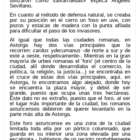
utilizaron como salvarruedas» explica Ángeles
Sevillano.
En cuanto al método de defensa natural, se creaba
por su posición en el cerro un foso en uve, con
pozos y estacas de madera con la punta afilada
para dificultar el paso de los invasores.
Al igual que todas las ciudades romanas, en
Astorga hay dos vías principales que la
recorren:
cardus
y
decumanus
-de norte a sur y de
este a oeste, respetivamente-. Mientras en la gran
mayoría de urbes romanas el ‘foro’ (el centro de la
ciudad, allí donde desarrollaba el comercio, la
política, la religión, la justicia...) se encontraba en
el cruce de estas dos vías principales, aquí, en
Astorga, lo encontramos algo alejado, donde hoy
se encuentra la plaza mayor, y debió de ser
grande, puesto que ocupa unas tres hectáreas.
Este dato no es extraño, puesto que el foro, al ser
el lugar más importante de la ciudad, los romanos
asturicenses debieron de querer levantarlo en la
parte más alta de Astorga.
Este foro asturicense es una zona de la ciudad
limitada toda ella por un pórtico columnado, que
guarda en su interior una zona elevada por una
escalinata - hablamos de un recinto probablemente