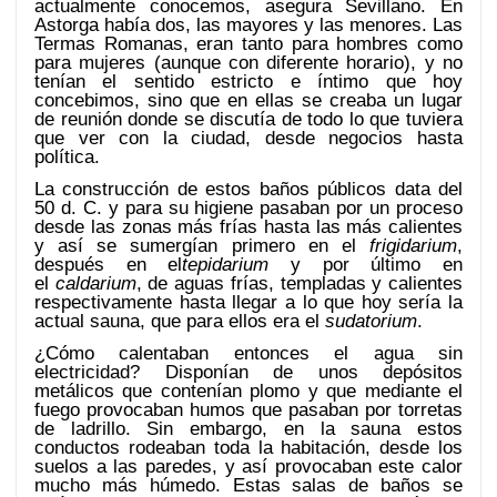
actualmente conocemos, asegura Sevillano. En
Astorga había dos, las mayores y las menores. Las
Termas Romanas, eran tanto para hombres como
para mujeres (aunque con diferente horario), y no
tenían el sentido estricto e íntimo que hoy
concebimos, sino que en ellas se creaba un lugar
de reunión donde se discutía de todo lo que tuviera
que ver con la ciudad, desde negocios hasta
política.
La construcción de estos baños públicos data del
50 d. C. y para su higiene pasaban por un proceso
desde las zonas más frías hasta las más calientes
y así se sumergían primero en el
frigidarium
,
después en el
tepidarium
y por último en
el
caldarium
, de aguas frías, templadas y calientes
respectivamente hasta llegar a lo que hoy sería la
actual sauna, que para ellos era el
sudatorium
.
¿Cómo calentaban entonces el agua sin
electricidad? Disponían de unos depósitos
metálicos que contenían plomo y que mediante el
fuego provocaban humos que pasaban por torretas
de ladrillo. Sin embargo, en la sauna estos
conductos rodeaban toda la habitación, desde los
suelos a las paredes, y así provocaban este calor
mucho más húmedo. Estas salas de baños se