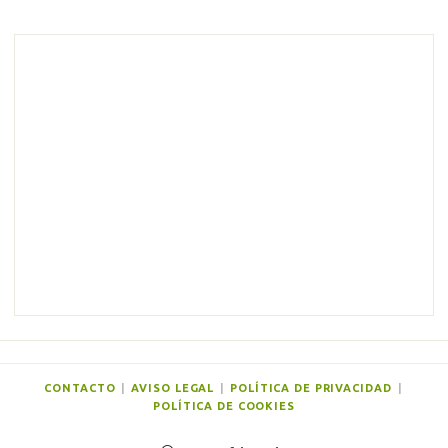
o
m
e
n
t
a
r
i
o
s
CONTACTO
|
AVISO LEGAL
|
POLÍTICA DE PRIVACIDAD
|
POLÍTICA DE COOKIES