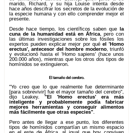
marido, Richard, y su hija Louise intenta desde
hace años descifrar los secretos de la evolución de
la especie humana y con ello comprender mejor el
presente.
Desde hace tiempo, los científicos saben que
la
cuna de la humanidad está en África
, pero con
las últimas investigaciones sobre los fósiles los
expertos pueden explicar mejor por qué
el 'Homo
erectus', antecesor del hombre moderno
, triunfó
y evolucionó hasta el 'Homo sapiens' (hace unos
200.000 años), mientras que los otros dos tipos de
homínidos se extinguieron.
El tamaño del cerebro.
"Yo creo que lo que realmente fue determinante
[para sobrevivir] fue el mayor tamaño del cerebro",
dijo Leakey.
"El 'Homo erectus' era más
inteligente y probablemente podía fabricar
mejores herramientas y conseguir alimentos
más fácilmente que otras especies"
.
Pero antes de llegar a ese punto, los diferentes
tipos de homínidos compartían un mismo espacio
en el este de África, al igual que hoy conviven