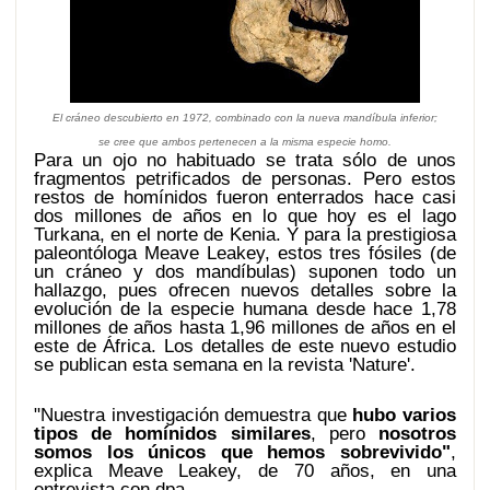
El cráneo descubierto en 1972, combinado con la nueva mandíbula inferior;
se cree que ambos pertenecen a la misma especie homo.
Para un ojo no habituado se trata sólo de unos
fragmentos petrificados de personas. Pero estos
restos de homínidos fueron enterrados hace casi
dos millones de años en lo que hoy es el lago
Turkana, en el norte de Kenia. Y para la prestigiosa
paleontóloga Meave Leakey, estos tres fósiles (de
un cráneo y dos mandíbulas) suponen todo un
hallazgo, pues ofrecen nuevos detalles sobre la
evolución de la especie humana desde hace 1,78
millones de años hasta 1,96 millones de años en el
este de África. Los detalles de este nuevo estudio
se publican esta semana en la revista 'Nature'.
"Nuestra investigación demuestra que
hubo varios
tipos de homínidos similares
, pero
nosotros
somos los únicos que hemos sobrevivido"
,
explica Meave Leakey, de 70 años, en una
entrevista con dpa.