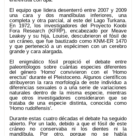
El equipo que lidera desenterró entre 2007 y 2009
una cara y dos mandíbulas inferiores, una
completa y otra parcial, al este del Lago Turkana.
En 1972, los investigadores del Proyecto Koobi
Fora Research (KFRP), encabezado por Meave
Leakey y su hija, Louise, descubrieron el fósil de
un cráneo, que fue bautizado como KNM-ER 1470
y que perteneció a un espécimen con un cerebro
grande y cara alargada.
El enigmático fósil propició el debate entre
paleontólogos sobre cuántas especies diferentes
del género 'Homo' convivieron con el 'Homo
erectus' durante el Pleistoceno. Algunos científicos
atribuyeron la rara morfología de este individuo a
diferencias sexuales o a una serie de variaciones
naturales dentro de la misma especie, mientras
que otros investigadores consideraron que se
trataba de una especie distinta, conocida como
'Homo rudolfensis'.
Durante estas cuatro décadas el debate ha seguido
abierto. Por un lado, debido a que el fósil de este
cráneo no conservaba ni los dientes ni la
mandíbula. Por otro, porque no se había