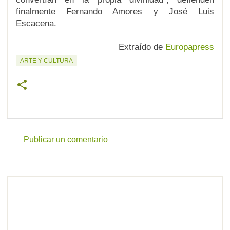
finalmente Fernando Amores y José Luis
Escacena.
Extraído de
Europapress
ARTE Y CULTURA
Publicar un comentario
C
o
m
e
n
t