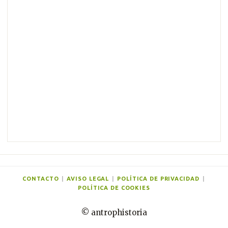
m
e
n
t
a
r
i
o
s
CONTACTO
|
AVISO LEGAL
|
POLÍTICA DE PRIVACIDAD
|
POLÍTICA DE COOKIES
© antrophistoria