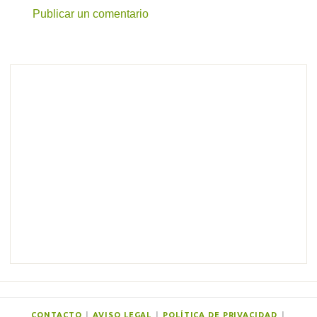
Publicar un comentario
C
o
m
e
n
t
a
r
i
o
s
CONTACTO
|
AVISO LEGAL
|
POLÍTICA DE PRIVACIDAD
|