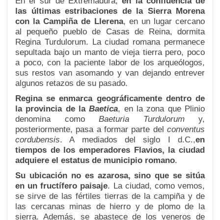
En el sur de Extremadura,
en la confluencia de
las últimas estribaciones de la Sierra Morena
con la Campiña de Llerena
, en un lugar cercano
al pequeño pueblo de Casas de Reina, dormita
Regina Turdulorum. La ciudad romana permanece
sepultada bajo un manto de vieja tierra pero, poco
a poco, con la paciente labor de los arqueólogos,
sus restos van asomando y van dejando entrever
algunos retazos de su pasado.
Regina se enmarca geográficamente dentro de
la provincia de la
Baetica
, en la zona que Plinio
denomina como
Baeturia Turdulorum
y,
posteriormente, pasa a formar parte del
conventus
cordubensis
. A mediados del siglo I d.C.,
en
tiempos de los emperadores Flavios, la ciudad
adquiere el estatus de municipio romano
.
Su ubicación
no es azarosa, sino que se sitúa
en un fructífero paisaje
. La ciudad, como vemos,
se sirve de las fértiles tierras de la campiña y de
las cercanas minas de hierro y de plomo de la
sierra. Además, se abastece de los veneros de