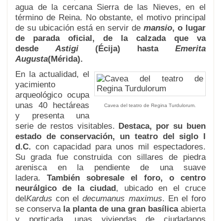
agua de la cercana Sierra de las Nieves, en el
término de Reina. No obstante, el motivo principal
de su ubicación está en servir de
mansio
, o lugar
de parada oficial, de la calzada que va
desde
Astigi
(Écija) hasta
Emerita
Augusta
(Mérida)
.
En la actualidad, el
yacimiento
arqueológico ocupa
unas 40 hectáreas
Cavea del teatro de Regina Turdulorum.
y presenta una
serie de restos visitables.
Destaca, por su buen
estado de conservación, un
teatro del siglo I
d.C.
con capacidad para unos mil espectadores.
Su grada fue construida con sillares de piedra
arenisca en la pendiente de una suave
ladera.
También sobresale el foro, o centro
neurálgico de la ciudad
, ubicado en el cruce
del
Kardus
con el
decumanus maximus
. En el foro
se conserva
la planta de una gran basílica
abierta
y porticada, unas viviendas de ciudadanos