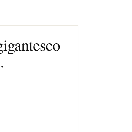
gigantesco
.