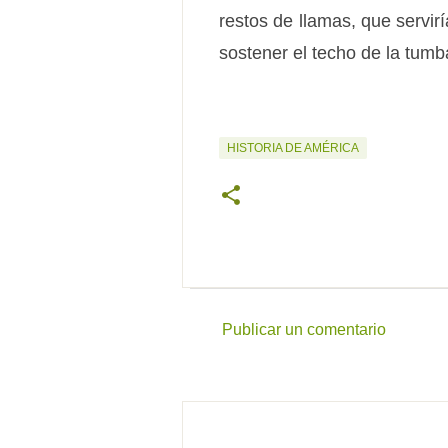
restos de llamas, que servir
sostener el techo de la tumb
HISTORIA DE AMÉRICA
Publicar un comentario
C
o
m
e