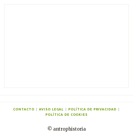
m
e
n
t
a
r
i
o
s
CONTACTO
|
AVISO LEGAL
|
POLÍTICA DE PRIVACIDAD
|
POLÍTICA DE COOKIES
© antrophistoria