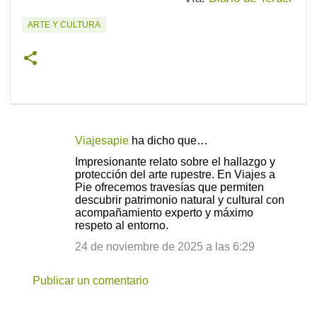
ARTE Y CULTURA
Viajesapie
ha dicho que…
C
Impresionante relato sobre el hallazgo y
o
protección del arte rupestre. En Viajes a
Pie ofrecemos travesías que permiten
m
descubrir patrimonio natural y cultural con
e
acompañamiento experto y máximo
respeto al entorno.
n
24 de noviembre de 2025 a las 6:29
t
a
Publicar un comentario
r
i