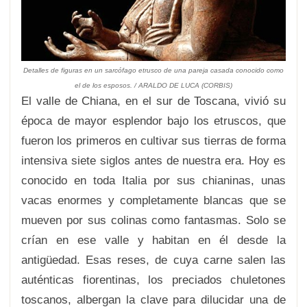
Detalles de figuras en un sarcófago etrusco de una pareja casada conocido como
el de los esposos. / ARALDO DE LUCA (CORBIS)
El valle de Chiana, en el sur de Toscana, vivió su
época de mayor esplendor bajo los etruscos, que
fueron los primeros en cultivar sus tierras de forma
intensiva siete siglos antes de nuestra era. Hoy es
conocido en toda Italia por sus chianinas, unas
vacas enormes y completamente blancas que se
mueven por sus colinas como fantasmas. Solo se
crían en ese valle y habitan en él desde la
antigüedad. Esas reses, de cuya carne salen las
auténticas fiorentinas, los preciados chuletones
toscanos, albergan la clave para dilucidar una de