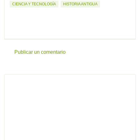
CIENCIA Y TECNOLOGÍA
HISTORIA ANTIGUA
Publicar un comentario
C
o
m
e
n
t
a
r
i
o