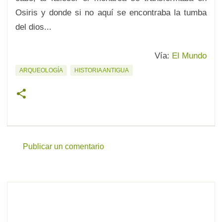
Osiris y donde si no aquí se encontraba la tumba
del dios...
Vía:
El Mundo
ARQUEOLOGÍA
HISTORIA ANTIGUA
Publicar un comentario
C
o
m
e
n