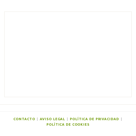
o
m
e
n
t
a
r
i
o
s
CONTACTO
|
AVISO LEGAL
|
POLÍTICA DE PRIVACIDAD
|
POLÍTICA DE COOKIES