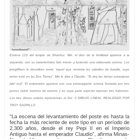
Escena 123 del templo de Shanhur. Min, el dios de la fertilidad aparece a la
izquierda, con su característico falo erecto y luciendo una elaborada corona. Los
jeroglíficos lo describen como
aquel que controla los caballos de batalla, cuyo
temor está en las Dos Tierras
. Min le dice a Claudio:
Te doy las tierras extranjeras
[del sur]
. El emperador aparece con una extravagante corona formada por tres
juncos sobre cuernos de carnero y en cuya parte superior reposan tres halcones.
Los tres discos solares representan el Sol. © DIBUJO LINEAL REALIZADO POR
TROY SAGRILLO
La escena del levantamiento del poste es hasta la
fecha la más reciente de este tipo en un período de
2.300 años, desde el rey Pepi II en el Imperio
Antiguo hasta el emperador Claudio
, afirma Minas-