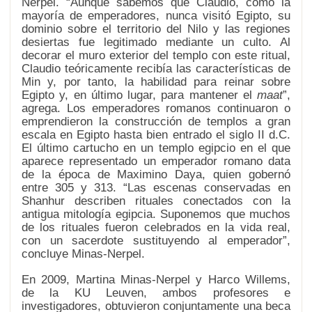
Nerpel.
Aunque sabemos que Claudio, como la
mayoría de emperadores, nunca visitó Egipto, su
dominio sobre el territorio del Nilo y las regiones
desiertas fue legitimado mediante un culto. Al
decorar el muro exterior del templo con este ritual,
Claudio teóricamente recibía las características de
Min y, por tanto, la habilidad para reinar sobre
Egipto y, en último lugar, para mantener el
maat
,
agrega. Los emperadores romanos continuaron o
emprendieron la construcción de templos a gran
escala en Egipto hasta bien entrado el siglo II d.C.
El último cartucho en un templo egipcio en el que
aparece representado un emperador romano data
de la época de Maximino Daya, quien gobernó
entre 305 y 313.
Las escenas conservadas en
Shanhur describen rituales conectados con la
antigua mitología egipcia. Suponemos que muchos
de los rituales fueron celebrados en la vida real,
con un sacerdote sustituyendo al emperador
,
concluye Minas-Nerpel.
En 2009, Martina Minas-Nerpel y Harco Willems,
de la
KU Leuven
, ambos profesores e
investigadores, obtuvieron conjuntamente una beca