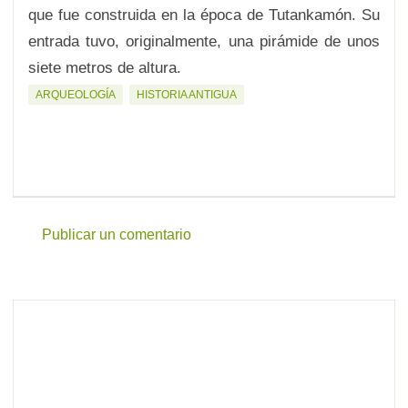
que fue construida en la época de Tutankamón. Su
entrada tuvo, originalmente, una pirámide de unos
siete metros de altura.
ARQUEOLOGÍA
HISTORIA ANTIGUA
Publicar un comentario
C
o
m
e
n
t