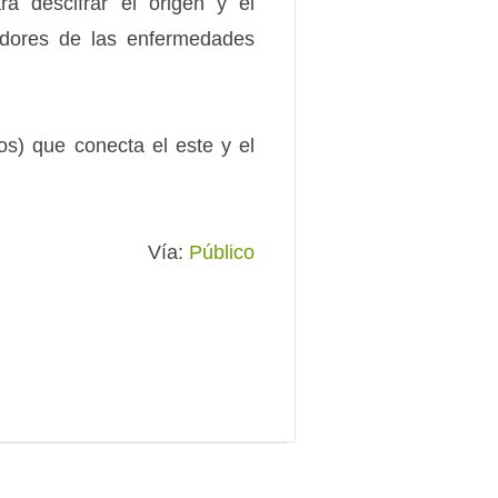
ra descifrar el origen y el
adores de las enfermedades
os) que conecta el este y el
Vía:
Público