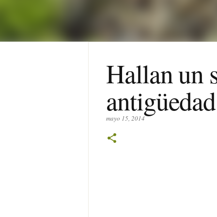
Hallan un 
antigüedad
mayo 15, 2014