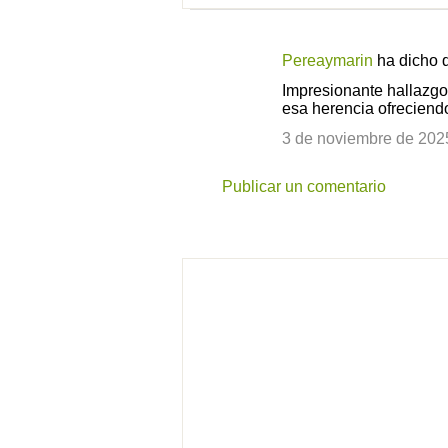
Pereaymarin
ha dicho
C
Impresionante hallazgo
o
esa herencia ofreciendo
m
3 de noviembre de 2025
e
n
Publicar un comentario
t
a
r
i
o
s