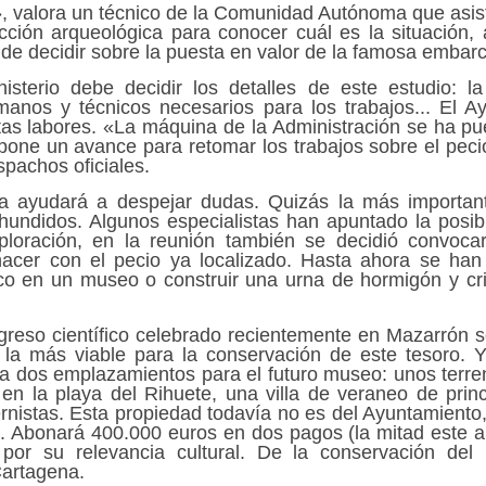
 valora un técnico de la Comunidad Autónoma que asisti
ión arqueológica para conocer cuál es la situación, 
de decidir sobre la puesta en valor de la famosa embar
sterio debe decidir los detalles de este estudio: la
manos y técnicos necesarios para los trabajos... El 
tas labores. «La máquina de la Administración se ha p
pone un avance para retomar los trabajos sobre el pecio
spachos oficiales.
a ayudará a despejar dudas. Quizás la más important
hundidos. Algunos especialistas han apuntado la posib
xploración, en la reunión también se decidió convoc
acer con el pecio ya localizado. Hasta ahora se han 
co en un museo o construir una urna de hormigón y cris
reso científico celebrado recientemente en Mazarrón s
la más viable para la conservación de este tesoro. Y
ja dos emplazamientos para el futuro museo: unos terre
en la playa del Rihuete, una villa de veraneo de princ
nistas. Esta propiedad todavía no es del Ayuntamiento, 
 Abonará 400.000 euros en dos pagos (la mitad este añ
do por su relevancia cultural. De la conservación del
Cartagena.