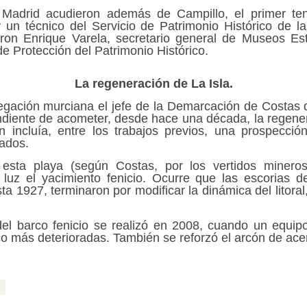
 Madrid acudieron además de Campillo, el primer ten
 y un técnico del Servicio de Patrimonio Histórico de
ieron Enrique Varela, secretario general de Museos Es
de Protección del Patrimonio Histórico.
La regeneración de La Isla.
gación murciana el jefe de la Demarcación de Costas d
diente de acometer, desde hace una década, la regenera
n incluía, entre los trabajos previos, una prospecció
zados.
esta playa (según Costas, por los vertidos minero
 luz el yacimiento fenicio. Ocurre que las escorias d
 1927, terminaron por modificar la dinámica del litoral
del barco fenicio se realizó en 2008, cuando un equip
co más deterioradas. También se reforzó el arcón de ace