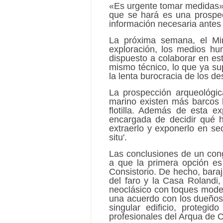
«Es urgente tomar medidas»,
que se hará es una prospecc
información necesaria antes 
La próxima semana, el Mini
exploración, los medios hu
dispuesto a colaborar en es
mismo técnico, lo que ya su
la lenta burocracia de los de
La prospección arqueológic
marino existen más barcos 
flotilla. Además de esta e
encargada de decidir qué h
extraerlo y exponerlo en se
situ'.
Las conclusiones de un cong
a que la primera opción es 
Consistorio. De hecho, bara
del faro y la Casa Rolandi, 
neoclásico con toques moder
una acuerdo con los dueños.
singular edificio, protegi
profesionales del Arqua de 