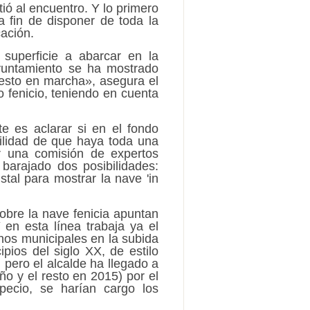
ó al encuentro. Y lo primero
a fin de disponer de toda la
cación.
 superficie a abarcar en la
Ayuntamiento se ha mostrado
uesto en marcha», asegura el
 fenicio, teniendo en cuenta
e es aclarar si en el fondo
ilidad de que haya toda una
ar una comisión de expertos
barajado dos posibilidades:
tal para mostrar la nave 'in
obre la nave fenicia apuntan
 en esta línea trabaja ya el
nos municipales en la subida
ipios del siglo XX, de estilo
pero el alcalde ha llegado a
o y el resto en 2015) por el
 pecio, se harían cargo los