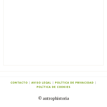
m
e
n
t
a
r
i
o
s
CONTACTO
|
AVISO LEGAL
|
POLÍTICA DE PRIVACIDAD
|
POLÍTICA DE COOKIES
© antrophistoria