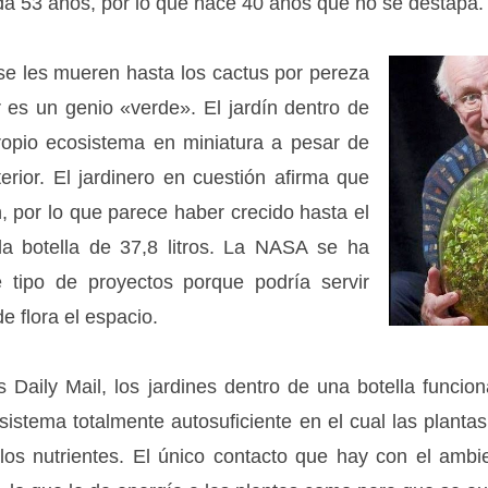
a 53 años, por lo que hace 40 años que no se destapa.
se les mueren hasta los cactus por pereza
r es un genio «verde». El jardín dentro de
ropio ecosistema en miniatura a pesar de
erior. El jardinero en cuestión afirma que
, por lo que parece haber crecido hasta el
a botella de 37,8 litros. La NASA se ha
 tipo de proyectos porque podría servir
e flora el espacio.
s Daily Mail, los jardines dentro de una botella funci
sistema totalmente autosuficiente en el cual las planta
r los nutrientes. El único contacto que hay con el amb